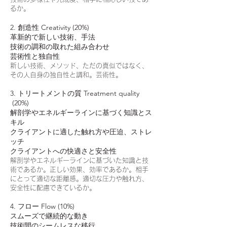
るか。
2. 創造性 Creativity (20%)
革新的で新しい技術、手法
技術の調和の取れた組み合わせ
芸術性と独自性
新しい技術、メソッド、ただの真似ではなく、
その人自身の独自性と調和。芸術性。
3. トリートメントの質 Treatment quality
(20%)
解剖学やエネルギーラインに基づく知識とス
キル
クライアントに適した触れ方や圧迫、ストレ
ッチ
クライアントへの快適さと安全性
解剖学やエネルギーラインに基づいた知識と技
術であるか。正しい効果、効率であるか。相手
にとって適切な距離感。適切な圧力や触れ方、
安全性に配慮できているか。
4. フロー Flow (10%)
スムーズで継続的な動き
技術間のシームレスな移行