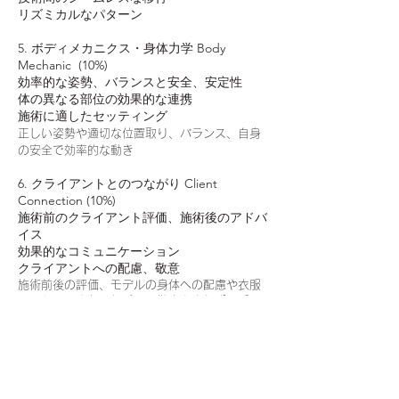
リズミカルなパターン
5. ボディメカニクス・身体力学 Body
Mechanic (10%)
効率的な姿勢、バランスと安全、安定性
体の異なる部位の効果的な連携
施術に適したセッティング
正しい姿勢や適切な位置取り、バランス、自身
の安全で効率的な動き
6. クライアントとのつながり Client
Connection (10%)
施術前のクライアント評価、施術後のアドバ
イス
効果的なコミュニケーション
クライアントへの配慮、敬意
施術前後の評価、モデルの身体への配慮や衣服
へのケア、また、相手への敬意を忘れず、呼吸
への意識。
7. プロフェッショナリズム Professionalism
(10%)
自己表現をする適切な服装や外見、清潔さ