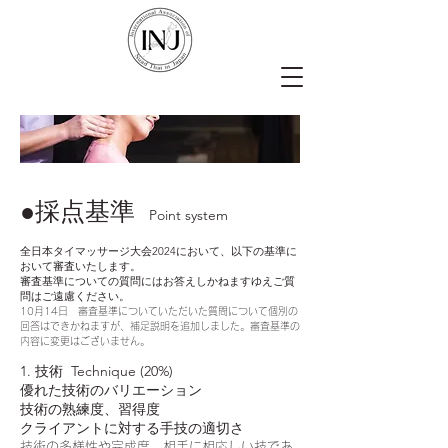
●採点基準
Point system
全日本タイマッサージ大会2024において、以下の基準に
おいて審査いたします。
​審査基準についての質問にはお答えしかねますゆえご質
問はご遠慮ください。​
10月14日 審査基準についていただいた質問について個別の
回答はできかねますが、補足説明を追加しました。審査基準の
内容に変更はございません。
1. 技術 Technique (20%)
優れた技術のバリエーション
技術の熟練度、習得度
クライアントに対する手技の適切さ
技術の多様性や完成度、相手に相応しい技であ