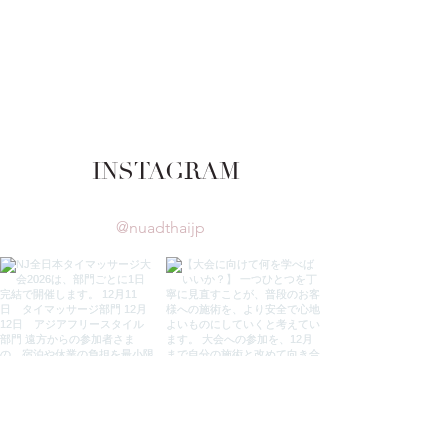
INSTAGRAM
@nuadthaijp