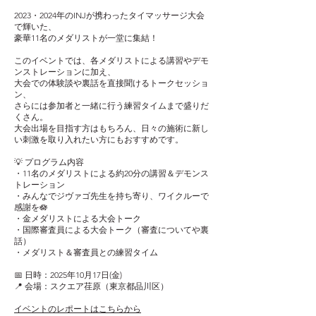
2023・2024年のINJが携わったタイマッサージ大会
で輝いた、
豪華11名のメダリストが一堂に集結！
このイベントでは、各メダリストによる講習やデモ
ンストレーションに加え、
大会での体験談や裏話を直接聞けるトークセッショ
ン、
さらには参加者と一緒に行う練習タイムまで盛りだ
くさん。
大会出場を目指す方はもちろん、日々の施術に新し
い刺激を取り入れたい方にもおすすめです。
💡 プログラム内容
・11名のメダリストによる約20分の講習＆デモンス
トレーション
・みんなでジヴァゴ先生を持ち寄り、ワイクルーで
感謝を🪷
・金メダリストによる大会トーク
・国際審査員による大会トーク（審査についてや裏
話）
・メダリスト＆審査員との練習タイム
📅 日時：2025年10月17日(金)
📍 会場：スクエア荏原（東京都品川区）
​イベントのレポートはこちらから