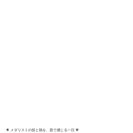
した！！
🌟 メダリストの技と熱を、肌で感じる一日 🌟